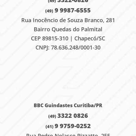
(49)
9 9987-6555
(49)
Rua Inocêncio de Souza Branco, 281
Bairro Quedas do Palmital
CEP 89815-310 | Chapecó/SC
CNPJ: 78.636.248/0001-30
.
BBC Guindastes Curitiba
/PR
3322 0826
(49)
9 9759-0252
(41)
Rua Pedro Nolasco Pizzatto, 255