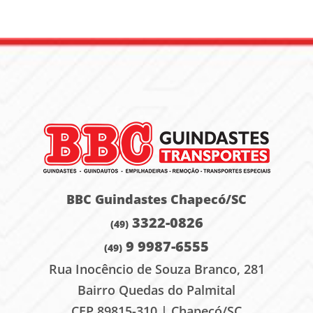
BBC Guindastes Chapecó/SC
3322-0826
(49)
9 9987-6555
(49)
Rua Inocêncio de Souza Branco, 281
Bairro Quedas do Palmital
CEP 89815-310 | Chapecó/SC