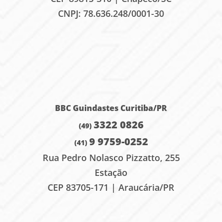
CNPJ: 78.636.248/0001-30
.
BBC Guindastes Curitiba
/PR
3322 0826
(49)
9 9759-0252
(41)
Rua Pedro Nolasco Pizzatto, 255
Estação
CEP 83705-171 | Araucária/PR